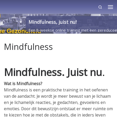
Search
Skip to content
Me
Mindfulness, juist nu!
Een 8-weekse online training met een gereduceerd
regelmatig, afhankelijk van aantal aanmeldingen
Mindfulness
MEER INFORMATIE >>
Mindfulness. Juist nu
.
Wat is Mindfulness?
Mindfulness is een praktische training in het oefenen
van de aandacht. Je wordt je meer bewust van je lichaam
en je lichamelijk reacties, je gedachten, gevoelens en
emoties. Door dit bewustzijn ontstaat er meer ruimte om
te kiezen hoe je met de obstakels, die in ieders leven